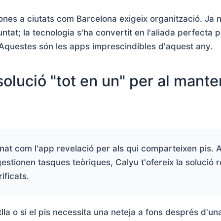
ones a ciutats com Barcelona exigeix organització. Ja 
ntat; la tecnologia s'ha convertit en l'aliada perfecta pe
 Aquestes són les apps imprescindibles d'aquest any.
solució "tot en un" per al mante
nat com l'app revelació per als qui comparteixen pis. A
stionen tasques teòriques, Calyu t'ofereix la solució r
ificats.
tlla o si el pis necessita una neteja a fons després d'u