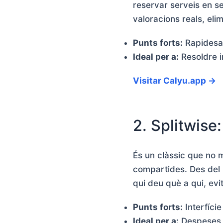
reservar serveis en se
valoracions reals, eli
Punts forts:
Rapidesa 
Ideal per a:
Resoldre i
Visitar Calyu.app →
2. Splitwise
És un clàssic que no m
compartides. Des del 
qui deu què a qui, ev
Punts forts:
Interfície
Ideal per a:
Despeses 