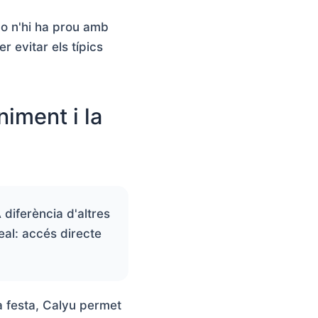
no n'hi ha prou amb
r evitar els típics
niment i la
 diferència d'altres
eal: accés directe
na festa, Calyu permet