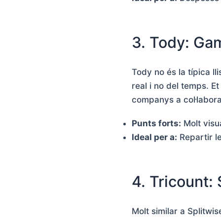
3. Tody: Gam
Tody no és la típica l
real i no del temps. E
companys a col·laborar
Punts forts:
Molt visua
Ideal per a:
Repartir l
4. Tricount: 
Molt similar a Splitwi