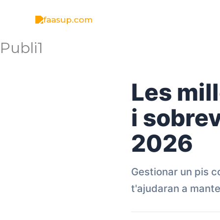
Vés
al
contingut
Publi1
Les mil
i sobrev
2026
Gestionar un pis c
t'ajudaran a mante