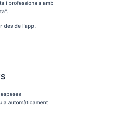
ts i professionals amb
ta".
r des de l'app.
rs
 despeses
lcula automàticament