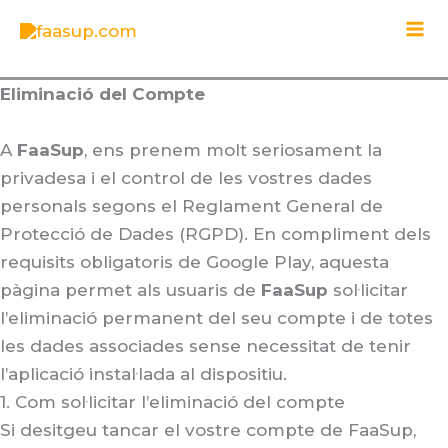
Vés
al
contingut
Eliminació del Compte
A
FaaSup
, ens prenem molt seriosament la
privadesa i el control de les vostres dades
personals segons el Reglament General de
Protecció de Dades (RGPD)
. En compliment dels
requisits obligatoris de Google Play, aquesta
pàgina permet als usuaris de
FaaSup
sol·licitar
l’eliminació permanent del seu compte i de totes
les dades associades sense necessitat de tenir
l’aplicació instal·lada al dispositiu
.
1. Com sol·licitar l’eliminació del compte
Si desitgeu tancar el vostre compte de FaaSup,